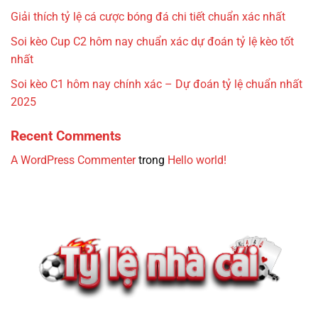
Giải thích tỷ lệ cá cược bóng đá chi tiết chuẩn xác nhất
Soi kèo Cup C2 hôm nay chuẩn xác dự đoán tỷ lệ kèo tốt
nhất
Soi kèo C1 hôm nay chính xác – Dự đoán tỷ lệ chuẩn nhất
2025
Recent Comments
A WordPress Commenter
trong
Hello world!