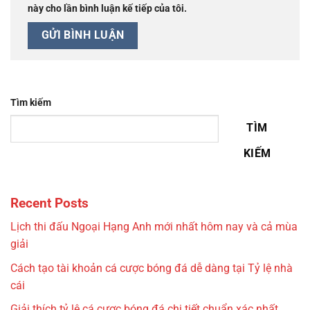
này cho lần bình luận kế tiếp của tôi.
Tìm kiếm
TÌM
KIẾM
Recent Posts
Lịch thi đấu Ngoại Hạng Anh mới nhất hôm nay và cả mùa
giải
Cách tạo tài khoản cá cược bóng đá dễ dàng tại Tỷ lệ nhà
cái
Giải thích tỷ lệ cá cược bóng đá chi tiết chuẩn xác nhất