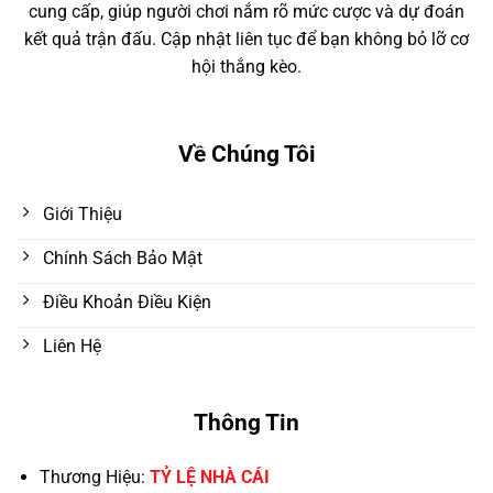
cung cấp, giúp người chơi nắm rõ mức cược và dự đoán
kết quả trận đấu. Cập nhật liên tục để bạn không bỏ lỡ cơ
hội thắng kèo.
Về Chúng Tôi
Giới Thiệu
Chính Sách Bảo Mật
Điều Khoản Điều Kiện
Liên Hệ
Thông Tin
Thương Hiệu:
TỶ LỆ NHÀ CÁI