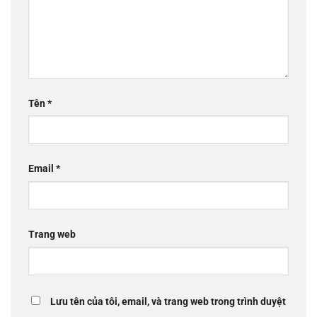
Tên
*
Email
*
Trang web
Lưu tên của tôi, email, và trang web trong trình duyệt