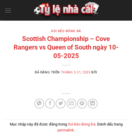
Chuyển
đến
nội
dung
SOI KÈO BÓNG ĐÁ
Scottish Championship – Cove
Rangers vs Queen of South ngày 10-
05-2025
ĐÃ ĐĂNG TRÊN
THÁNG 5 21, 2025
BỞI
Mục nhập này đã được đăng trong
Soi Kèo Bóng Đá
. Đánh dấu trang
permalink
.