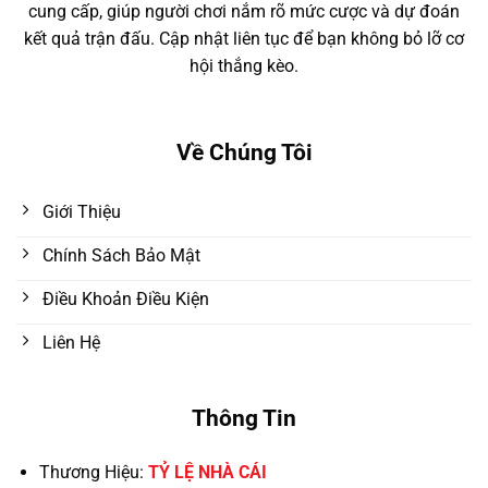
cung cấp, giúp người chơi nắm rõ mức cược và dự đoán
kết quả trận đấu. Cập nhật liên tục để bạn không bỏ lỡ cơ
hội thắng kèo.
Về Chúng Tôi
Giới Thiệu
Chính Sách Bảo Mật
Điều Khoản Điều Kiện
Liên Hệ
Thông Tin
Thương Hiệu:
TỶ LỆ NHÀ CÁI