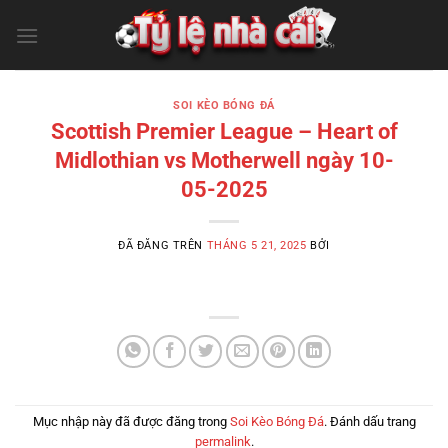
Chuyển
đến
nội
dung
SOI KÈO BÓNG ĐÁ
Scottish Premier League – Heart of
Midlothian vs Motherwell ngày 10-
05-2025
ĐÃ ĐĂNG TRÊN
THÁNG 5 21, 2025
BỞI
Mục nhập này đã được đăng trong
Soi Kèo Bóng Đá
. Đánh dấu trang
permalink
.