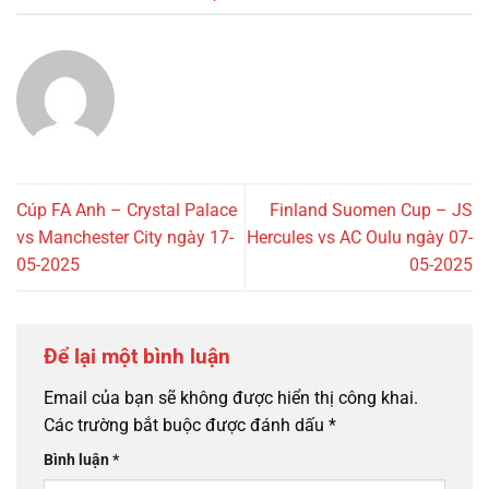
Cúp FA Anh – Crystal Palace
Finland Suomen Cup – JS
vs Manchester City ngày 17-
Hercules vs AC Oulu ngày 07-
05-2025
05-2025
Để lại một bình luận
Email của bạn sẽ không được hiển thị công khai.
Các trường bắt buộc được đánh dấu
*
Bình luận
*