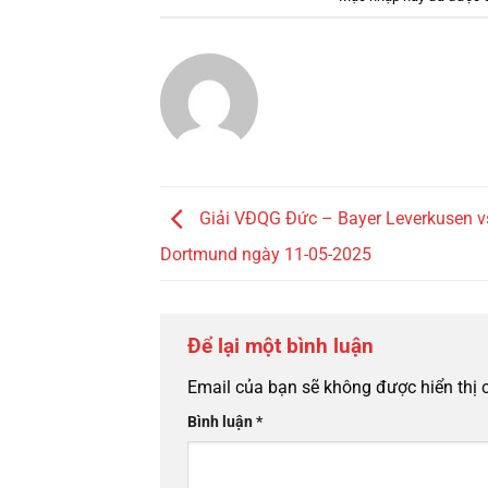
Giải VĐQG Đức – Bayer Leverkusen v
Dortmund ngày 11-05-2025
Để lại một bình luận
Email của bạn sẽ không được hiển thị 
Bình luận
*