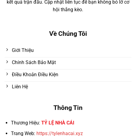
kết quả trận đấu. Cập nhật liên tục để bạn không bỏ lỡ cơ
hội thắng kèo.
Về Chúng Tôi
Giới Thiệu
Chính Sách Bảo Mật
Điều Khoản Điều Kiện
Liên Hệ
Thông Tin
Thương Hiệu:
TỶ LỆ NHÀ CÁI
Trang Web:
https://tylenhacai.xyz