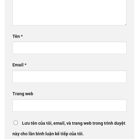
Tên
*
Email
*
Trang web
Lưu tên của tôi, email, và trang web trong trình duyệt
này cho lần bình luận kế tiếp của tôi.