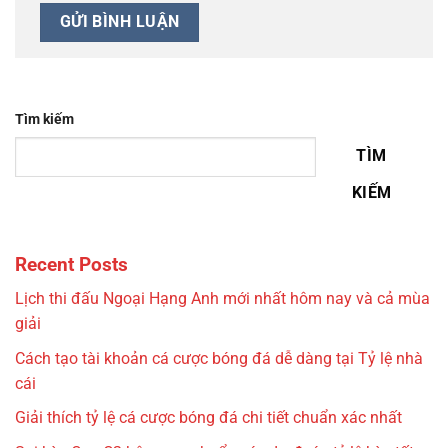
Tìm kiếm
TÌM
KIẾM
Recent Posts
Lịch thi đấu Ngoại Hạng Anh mới nhất hôm nay và cả mùa
giải
Cách tạo tài khoản cá cược bóng đá dễ dàng tại Tỷ lệ nhà
cái
Giải thích tỷ lệ cá cược bóng đá chi tiết chuẩn xác nhất