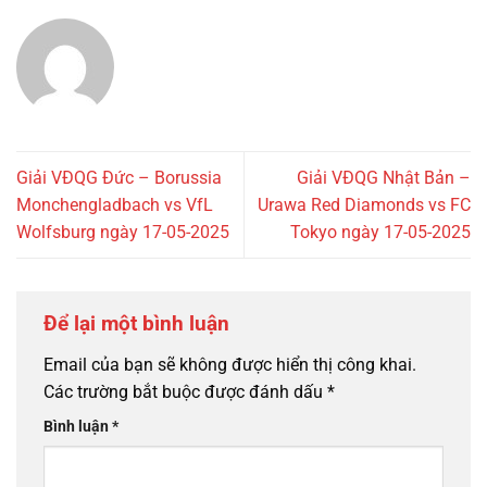
Giải VĐQG Đức – Borussia
Giải VĐQG Nhật Bản –
Monchengladbach vs VfL
Urawa Red Diamonds vs FC
Wolfsburg ngày 17-05-2025
Tokyo ngày 17-05-2025
Để lại một bình luận
Email của bạn sẽ không được hiển thị công khai.
Các trường bắt buộc được đánh dấu
*
Bình luận
*