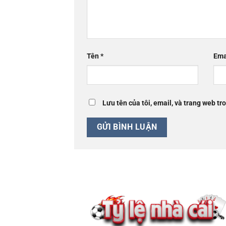
Tên
*
Ema
Lưu tên của tôi, email, và trang web tro