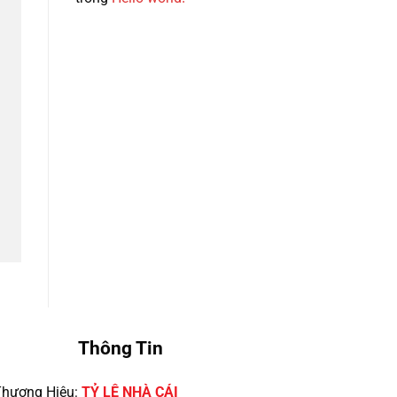
Thông Tin
Thương Hiệu:
TỶ LỆ NHÀ CÁI