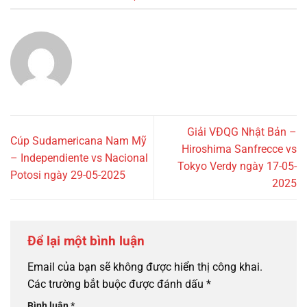
Giải VĐQG Nhật Bản –
Cúp Sudamericana Nam Mỹ
Hiroshima Sanfrecce vs
– Independiente vs Nacional
Tokyo Verdy ngày 17-05-
Potosi ngày 29-05-2025
2025
Để lại một bình luận
Email của bạn sẽ không được hiển thị công khai.
Các trường bắt buộc được đánh dấu
*
Bình luận
*