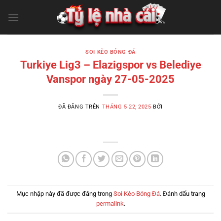
Chuyển
đến
nội
dung
SOI KÈO BÓNG ĐÁ
Turkiye Lig3 – Elazigspor vs Belediye
Vanspor ngày 27-05-2025
ĐÃ ĐĂNG TRÊN
THÁNG 5 22, 2025
BỞI
Mục nhập này đã được đăng trong
Soi Kèo Bóng Đá
. Đánh dấu trang
permalink
.