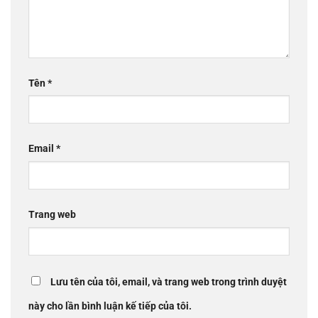
Tên
*
Email
*
Trang web
Lưu tên của tôi, email, và trang web trong trình duyệt
này cho lần bình luận kế tiếp của tôi.