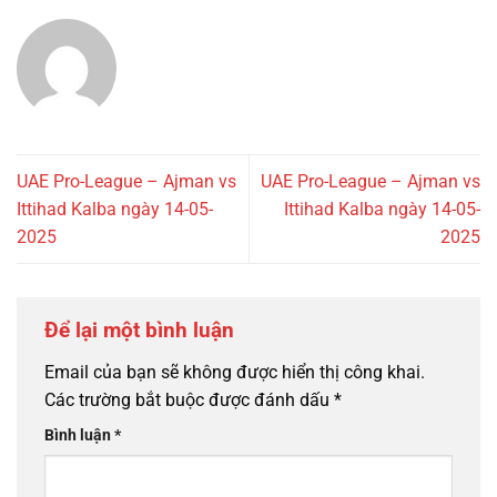
UAE Pro-League – Ajman vs
UAE Pro-League – Ajman vs
Ittihad Kalba ngày 14-05-
Ittihad Kalba ngày 14-05-
2025
2025
Để lại một bình luận
Email của bạn sẽ không được hiển thị công khai.
Các trường bắt buộc được đánh dấu
*
Bình luận
*