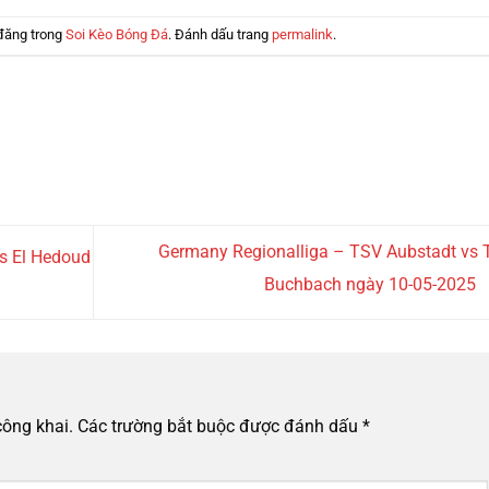
đăng trong
Soi Kèo Bóng Đá
. Đánh dấu trang
permalink
.
Germany Regionalliga – TSV Aubstadt vs
s El Hedoud
Buchbach ngày 10-05-2025
công khai.
Các trường bắt buộc được đánh dấu
*