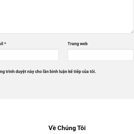
il
*
Trang web
ng trình duyệt này cho lần bình luận kế tiếp của tôi.
Về Chúng Tôi