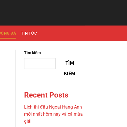
BÓNG ĐÁ
TIN TỨC
Tìm kiếm
TÌM
KIẾM
Recent Posts
Lịch thi đấu Ngoại Hạng Anh
mới nhất hôm nay và cả mùa
giải