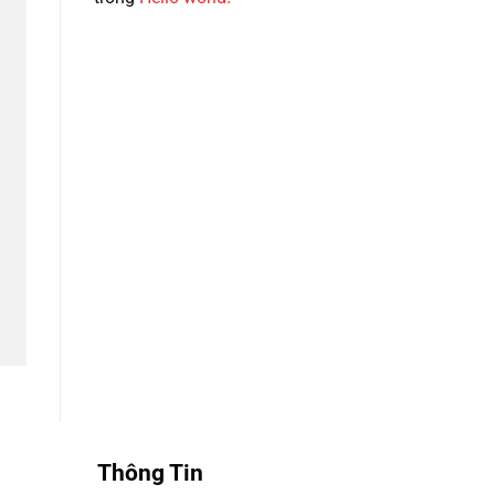
Thông Tin