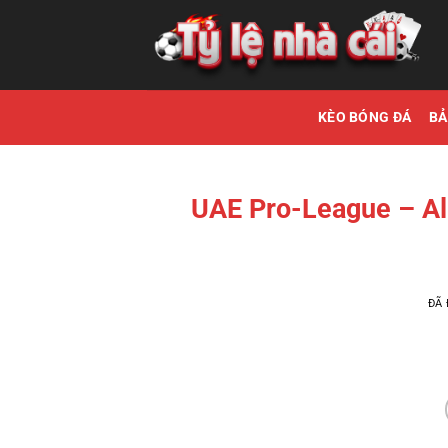
Chuyển
đến
nội
dung
KÈO BÓNG ĐÁ
BẢ
UAE Pro-League – Al
ĐÃ