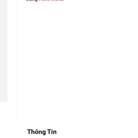
Thông Tin