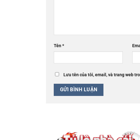
Tên
*
Ema
Lưu tên của tôi, email, và trang web tro