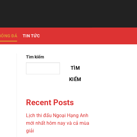
BÓNG ĐÁ
TIN TỨC
Tìm kiếm
TÌM
KIẾM
Recent Posts
Lịch thi đấu Ngoại Hạng Anh
mới nhất hôm nay và cả mùa
giải