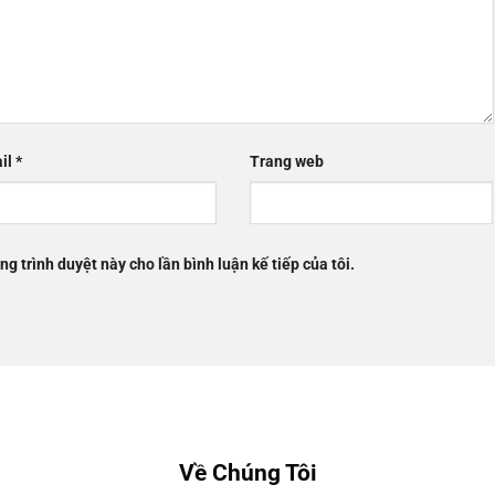
il
*
Trang web
ng trình duyệt này cho lần bình luận kế tiếp của tôi.
Về Chúng Tôi