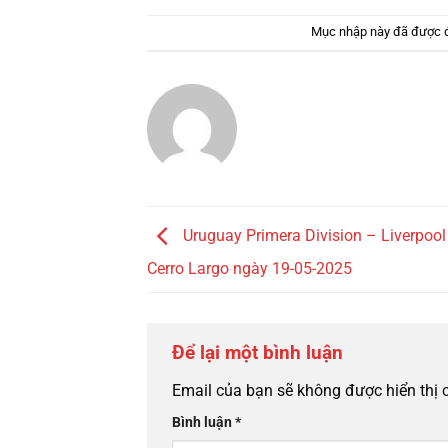
Mục nhập này đã được 
Uruguay Primera Division – Liverpool
Cerro Largo ngày 19-05-2025
Để lại một bình luận
Email của bạn sẽ không được hiển thị 
Bình luận
*