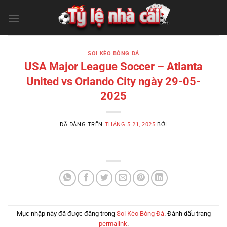
Chuyển
đến
nội
dung
SOI KÈO BÓNG ĐÁ
USA Major League Soccer – Atlanta
United vs Orlando City ngày 29-05-
2025
ĐÃ ĐĂNG TRÊN
THÁNG 5 21, 2025
BỞI
Mục nhập này đã được đăng trong
Soi Kèo Bóng Đá
. Đánh dấu trang
permalink
.