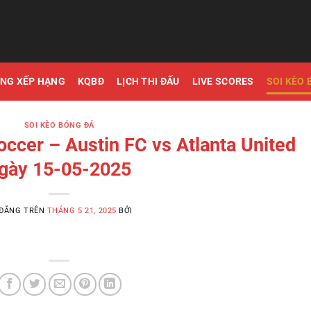
NG XẾP HẠNG
KQBĐ
LỊCH THI ĐẤU
LIVE SCORES
SOI KÈO 
SOI KÈO BÓNG ĐÁ
ccer – Austin FC vs Atlanta United
gày 15-05-2025
 ĐĂNG TRÊN
THÁNG 5 21, 2025
BỞI