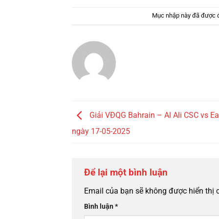
Mục nhập này đã được 
Giải VĐQG Bahrain – Al Ali CSC vs Ea
ngày 17-05-2025
Để lại một bình luận
Email của bạn sẽ không được hiển thị 
Bình luận
*