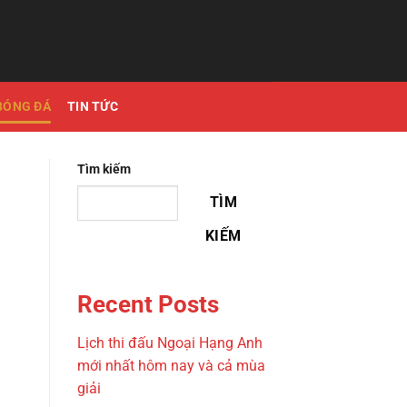
BÓNG ĐÁ
TIN TỨC
Tìm kiếm
TÌM
KIẾM
Recent Posts
Lịch thi đấu Ngoại Hạng Anh
mới nhất hôm nay và cả mùa
giải