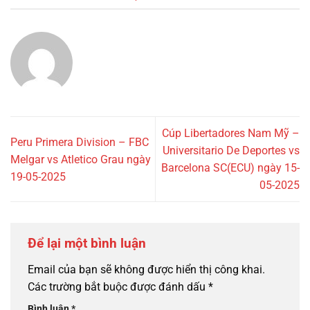
Cúp Libertadores Nam Mỹ –
Peru Primera Division – FBC
Universitario De Deportes vs
Melgar vs Atletico Grau ngày
Barcelona SC(ECU) ngày 15-
19-05-2025
05-2025
Để lại một bình luận
Email của bạn sẽ không được hiển thị công khai.
Các trường bắt buộc được đánh dấu
*
Bình luận
*