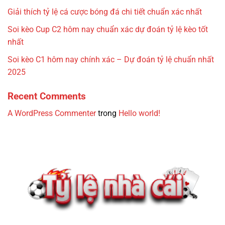
Giải thích tỷ lệ cá cược bóng đá chi tiết chuẩn xác nhất
Soi kèo Cup C2 hôm nay chuẩn xác dự đoán tỷ lệ kèo tốt
nhất
Soi kèo C1 hôm nay chính xác – Dự đoán tỷ lệ chuẩn nhất
2025
Recent Comments
A WordPress Commenter
trong
Hello world!