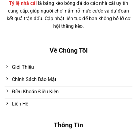
Tỷ lệ nhà cái
là bảng kèo bóng đá do các nhà cái uy tín
cung cấp, giúp người chơi nắm rõ mức cược và dự đoán
kết quả trận đấu. Cập nhật liên tục để bạn không bỏ lỡ cơ
hội thắng kèo.
Về Chúng Tôi
Giới Thiệu
Chính Sách Bảo Mật
Điều Khoản Điều Kiện
Liên Hệ
Thông Tin