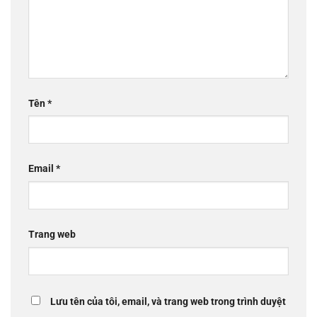
Tên
*
Email
*
Trang web
Lưu tên của tôi, email, và trang web trong trình duyệt