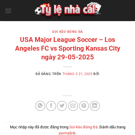
Chuyển
đến
nội
dung
SOI KÈO BÓNG ĐÁ
USA Major League Soccer – Los
Angeles FC vs Sporting Kansas City
ngày 29-05-2025
ĐÃ ĐĂNG TRÊN
THÁNG 5 21, 2025
BỞI
Mục nhập này đã được đăng trong
Soi Kèo Bóng Đá
. Đánh dấu trang
permalink
.