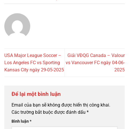
USA Major League Soccer –
Giải VĐQG Canada – Valour
Los Angeles FC vs Sporting
vs Vancouver FC ngày 04-06-
Kansas City ngày 29-05-2025
2025
Để lại một bình luận
Email của bạn sẽ không được hiển thị công khai.
Các trường bắt buộc được đánh dấu
*
Bình luận
*