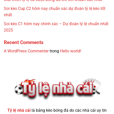
Soi kèo Cup C2 hôm nay chuẩn xác dự đoán tỷ lệ kèo tốt
nhất
Soi kèo C1 hôm nay chính xác – Dự đoán tỷ lệ chuẩn nhất
2025
Recent Comments
A WordPress Commenter
trong
Hello world!
Tỷ lệ nhà cái
là bảng kèo bóng đá do các nhà cái uy tín