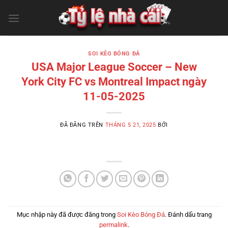
Chuyển
đến
nội
dung
SOI KÈO BÓNG ĐÁ
USA Major League Soccer – New
York City FC vs Montreal Impact ngày
11-05-2025
ĐÃ ĐĂNG TRÊN
THÁNG 5 21, 2025
BỞI
Mục nhập này đã được đăng trong
Soi Kèo Bóng Đá
. Đánh dấu trang
permalink
.