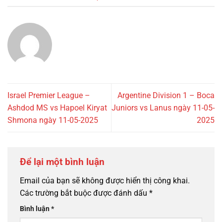
Israel Premier League –
Argentine Division 1 – Boca
Ashdod MS vs Hapoel Kiryat
Juniors vs Lanus ngày 11-05-
Shmona ngày 11-05-2025
2025
Để lại một bình luận
Email của bạn sẽ không được hiển thị công khai.
Các trường bắt buộc được đánh dấu
*
Bình luận
*