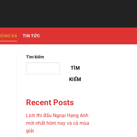
BÓNG ĐÁ
TIN TỨC
Tìm kiếm
TÌM
KIẾM
Recent Posts
Lịch thi đấu Ngoại Hạng Anh
mới nhất hôm nay và cả mùa
giải