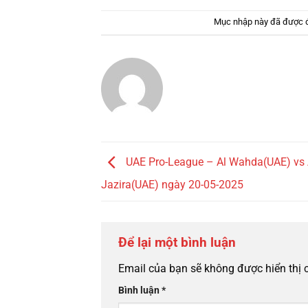
Mục nhập này đã được 
UAE Pro-League – Al Wahda(UAE) vs 
Jazira(UAE) ngày 20-05-2025
Để lại một bình luận
Email của bạn sẽ không được hiển thị 
Bình luận
*