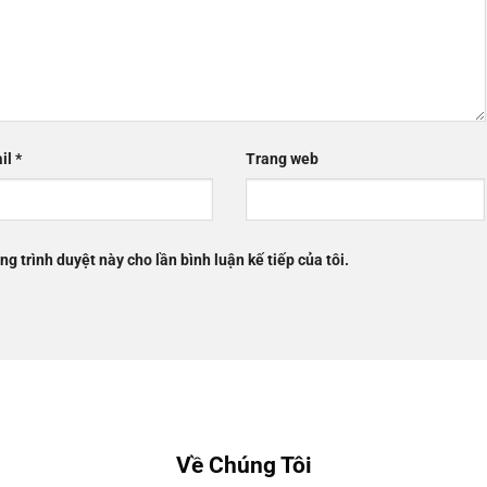
il
*
Trang web
ng trình duyệt này cho lần bình luận kế tiếp của tôi.
Về Chúng Tôi