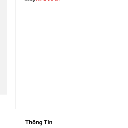
Thông Tin