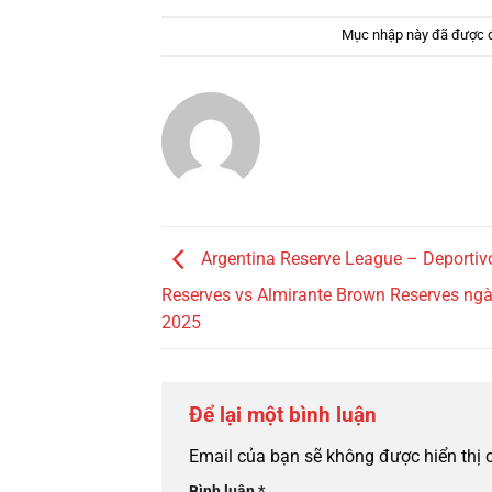
Mục nhập này đã được 
Argentina Reserve League – Deporti
Reserves vs Almirante Brown Reserves ngà
2025
Để lại một bình luận
Email của bạn sẽ không được hiển thị 
Bình luận
*