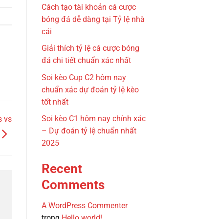
Cách tạo tài khoản cá cược
bóng đá dễ dàng tại Tỷ lệ nhà
cái
Giải thích tỷ lệ cá cược bóng
đá chi tiết chuẩn xác nhất
Soi kèo Cup C2 hôm nay
chuẩn xác dự đoán tỷ lệ kèo
tốt nhất
Soi kèo C1 hôm nay chính xác
s vs
– Dự đoán tỷ lệ chuẩn nhất
2025
Recent
Comments
A WordPress Commenter
trong
Hello world!