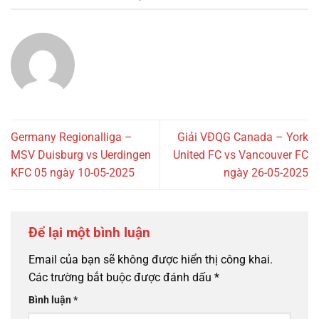
Germany Regionalliga –
Giải VĐQG Canada – York
MSV Duisburg vs Uerdingen
United FC vs Vancouver FC
KFC 05 ngày 10-05-2025
ngày 26-05-2025
Để lại một bình luận
Email của bạn sẽ không được hiển thị công khai.
Các trường bắt buộc được đánh dấu
*
Bình luận
*