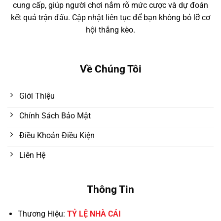
cung cấp, giúp người chơi nắm rõ mức cược và dự đoán
kết quả trận đấu. Cập nhật liên tục để bạn không bỏ lỡ cơ
hội thắng kèo.
Về Chúng Tôi
Giới Thiệu
Chính Sách Bảo Mật
Điều Khoản Điều Kiện
Liên Hệ
Thông Tin
Thương Hiệu:
TỶ LỆ NHÀ CÁI