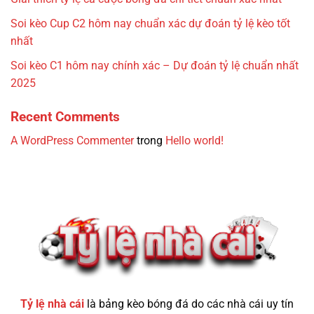
Soi kèo Cup C2 hôm nay chuẩn xác dự đoán tỷ lệ kèo tốt
nhất
Soi kèo C1 hôm nay chính xác – Dự đoán tỷ lệ chuẩn nhất
2025
Recent Comments
A WordPress Commenter
trong
Hello world!
Tỷ lệ nhà cái
là bảng kèo bóng đá do các nhà cái uy tín