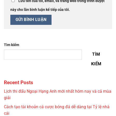
Lưu tên của tôi, email, và trang web trong trình duyệt
này cho lần bình luận kế tiếp của tôi.
Tìm kiếm
TÌM
KIẾM
Recent Posts
Lịch thi đấu Ngoại Hạng Anh mới nhất hôm nay và cả mùa
giải
Cách tạo tài khoản cá cược bóng đá dễ dàng tại Tỷ lệ nhà
cái