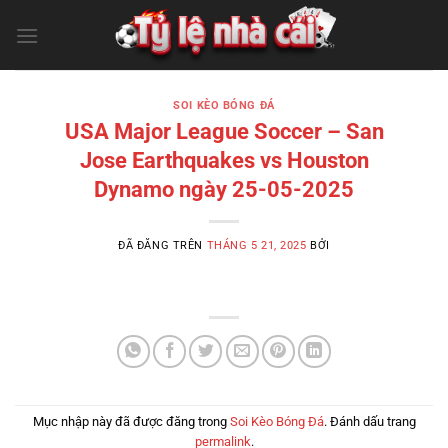
Chuyển
đến
nội
dung
SOI KÈO BÓNG ĐÁ
USA Major League Soccer – San
Jose Earthquakes vs Houston
Dynamo ngày 25-05-2025
ĐÃ ĐĂNG TRÊN
THÁNG 5 21, 2025
BỞI
Mục nhập này đã được đăng trong
Soi Kèo Bóng Đá
. Đánh dấu trang
permalink
.