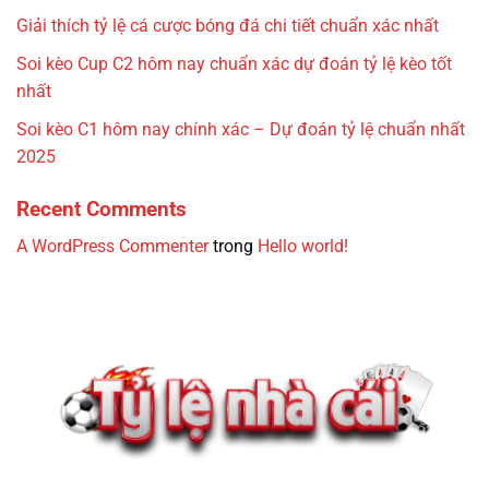
Giải thích tỷ lệ cá cược bóng đá chi tiết chuẩn xác nhất
Soi kèo Cup C2 hôm nay chuẩn xác dự đoán tỷ lệ kèo tốt
nhất
Soi kèo C1 hôm nay chính xác – Dự đoán tỷ lệ chuẩn nhất
2025
Recent Comments
A WordPress Commenter
trong
Hello world!