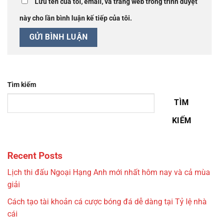
Lưu tên của tôi, email, và trang web trong trình duyệt
này cho lần bình luận kế tiếp của tôi.
Tìm kiếm
TÌM
KIẾM
Recent Posts
Lịch thi đấu Ngoại Hạng Anh mới nhất hôm nay và cả mùa
giải
Cách tạo tài khoản cá cược bóng đá dễ dàng tại Tỷ lệ nhà
cái