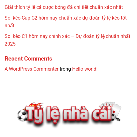
Giải thích tỷ lệ cá cược bóng đá chi tiết chuẩn xác nhất
Soi kèo Cup C2 hôm nay chuẩn xác dự đoán tỷ lệ kèo tốt
nhất
Soi kèo C1 hôm nay chính xác – Dự đoán tỷ lệ chuẩn nhất
2025
Recent Comments
A WordPress Commenter
trong
Hello world!