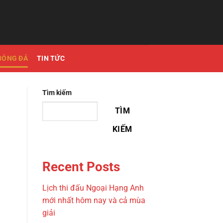
BÓNG ĐÁ
TIN TỨC
Tìm kiếm
TÌM
KIẾM
Recent Posts
Lịch thi đấu Ngoại Hạng Anh
mới nhất hôm nay và cả mùa
giải