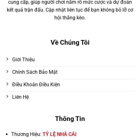
cung cấp, giúp người chơi nắm rõ mức cược và dự đoán
kết quả trận đấu. Cập nhật liên tục để bạn không bỏ lỡ cơ
hội thắng kèo.
Về Chúng Tôi
Giới Thiệu
Chính Sách Bảo Mật
Điều Khoản Điều Kiện
Liên Hệ
Thông Tin
Thương Hiệu:
TỶ LỆ NHÀ CÁI