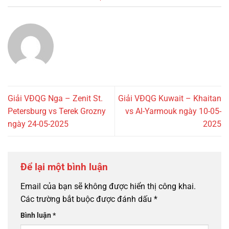
Giải VĐQG Nga – Zenit St.
Giải VĐQG Kuwait – Khaitan
Petersburg vs Terek Grozny
vs Al-Yarmouk ngày 10-05-
ngày 24-05-2025
2025
Để lại một bình luận
Email của bạn sẽ không được hiển thị công khai.
Các trường bắt buộc được đánh dấu
*
Bình luận
*