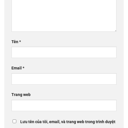
Tên
*
Email
*
Trang web
Lưu tên của tôi, email, và trang web trong trình duyệt