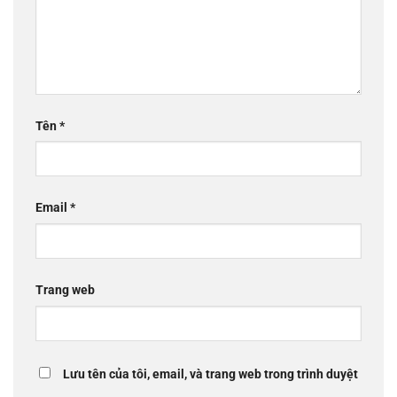
Tên
*
Email
*
Trang web
Lưu tên của tôi, email, và trang web trong trình duyệt