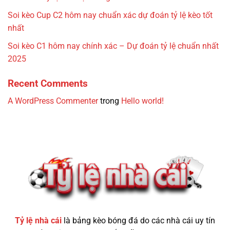
Soi kèo Cup C2 hôm nay chuẩn xác dự đoán tỷ lệ kèo tốt
nhất
Soi kèo C1 hôm nay chính xác – Dự đoán tỷ lệ chuẩn nhất
2025
Recent Comments
A WordPress Commenter
trong
Hello world!
Tỷ lệ nhà cái
là bảng kèo bóng đá do các nhà cái uy tín