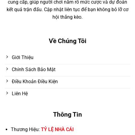
cung cấp, giúp người chơi nắm rõ mức cược và dự đoán
kết quả trận đấu. Cập nhật liên tục để bạn không bỏ lỡ cơ
hội thắng kèo.
Về Chúng Tôi
Giới Thiệu
Chính Sách Bảo Mật
Điều Khoản Điều Kiện
Liên Hệ
Thông Tin
Thương Hiệu:
TỶ LỆ NHÀ CÁI