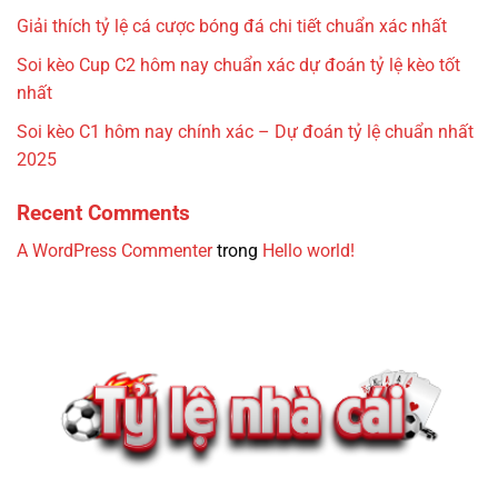
Giải thích tỷ lệ cá cược bóng đá chi tiết chuẩn xác nhất
Soi kèo Cup C2 hôm nay chuẩn xác dự đoán tỷ lệ kèo tốt
nhất
Soi kèo C1 hôm nay chính xác – Dự đoán tỷ lệ chuẩn nhất
2025
Recent Comments
A WordPress Commenter
trong
Hello world!