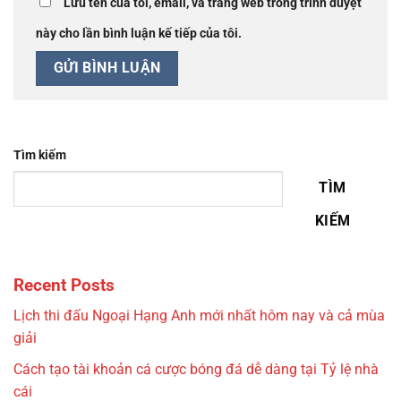
Lưu tên của tôi, email, và trang web trong trình duyệt
này cho lần bình luận kế tiếp của tôi.
Tìm kiếm
TÌM
KIẾM
Recent Posts
Lịch thi đấu Ngoại Hạng Anh mới nhất hôm nay và cả mùa
giải
Cách tạo tài khoản cá cược bóng đá dễ dàng tại Tỷ lệ nhà
cái