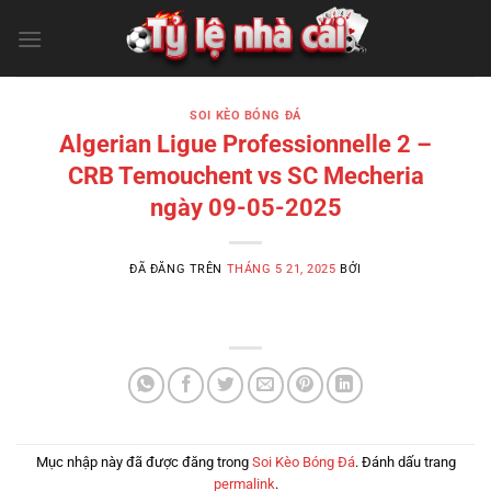
Chuyển
đến
nội
dung
SOI KÈO BÓNG ĐÁ
Algerian Ligue Professionnelle 2 –
CRB Temouchent vs SC Mecheria
ngày 09-05-2025
ĐÃ ĐĂNG TRÊN
THÁNG 5 21, 2025
BỞI
Mục nhập này đã được đăng trong
Soi Kèo Bóng Đá
. Đánh dấu trang
permalink
.