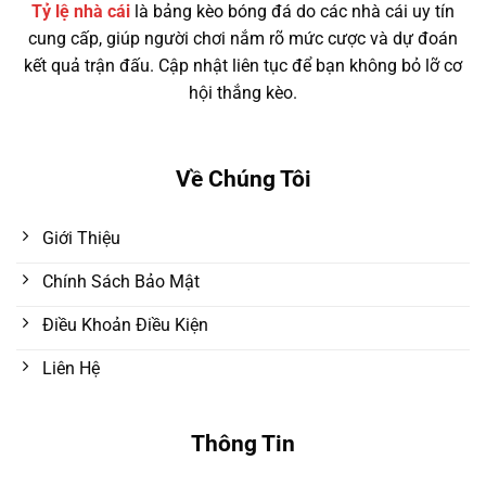
Tỷ lệ nhà cái
là bảng kèo bóng đá do các nhà cái uy tín
cung cấp, giúp người chơi nắm rõ mức cược và dự đoán
kết quả trận đấu. Cập nhật liên tục để bạn không bỏ lỡ cơ
hội thắng kèo.
Về Chúng Tôi
Giới Thiệu
Chính Sách Bảo Mật
Điều Khoản Điều Kiện
Liên Hệ
Thông Tin