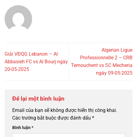
Algerian Ligue
Giải VĐQG Lebanon – Al
Professionnelle 2 – CRB
Abbasieh FC vs Al Bourj ngày
Temouchent vs SC Mecheria
20-05-2025
ngày 09-05-2025
Để lại một bình luận
Email của bạn sẽ không được hiển thị công khai.
Các trường bắt buộc được đánh dấu
*
Bình luận
*