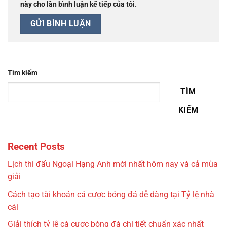
này cho lần bình luận kế tiếp của tôi.
Tìm kiếm
TÌM
KIẾM
Recent Posts
Lịch thi đấu Ngoại Hạng Anh mới nhất hôm nay và cả mùa
giải
Cách tạo tài khoản cá cược bóng đá dễ dàng tại Tỷ lệ nhà
cái
Giải thích tỷ lệ cá cược bóng đá chi tiết chuẩn xác nhất