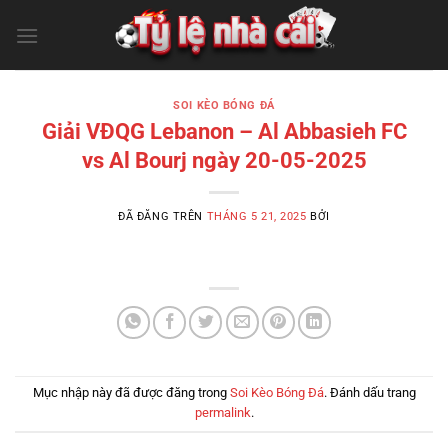
Chuyển
đến
nội
dung
SOI KÈO BÓNG ĐÁ
Giải VĐQG Lebanon – Al Abbasieh FC
vs Al Bourj ngày 20-05-2025
ĐÃ ĐĂNG TRÊN
THÁNG 5 21, 2025
BỞI
Mục nhập này đã được đăng trong
Soi Kèo Bóng Đá
. Đánh dấu trang
permalink
.