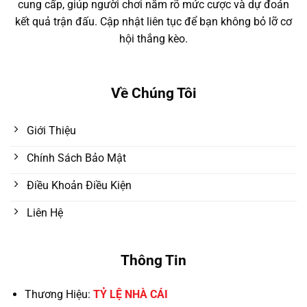
cung cấp, giúp người chơi nắm rõ mức cược và dự đoán
kết quả trận đấu. Cập nhật liên tục để bạn không bỏ lỡ cơ
hội thắng kèo.
Về Chúng Tôi
Giới Thiệu
Chính Sách Bảo Mật
Điều Khoản Điều Kiện
Liên Hệ
Thông Tin
Thương Hiệu:
TỶ LỆ NHÀ CÁI