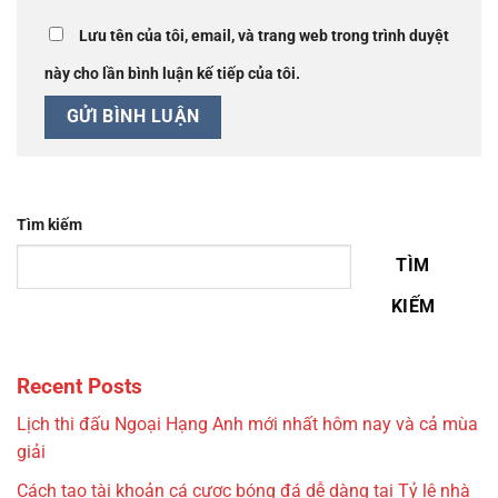
Lưu tên của tôi, email, và trang web trong trình duyệt
này cho lần bình luận kế tiếp của tôi.
Tìm kiếm
TÌM
KIẾM
Recent Posts
Lịch thi đấu Ngoại Hạng Anh mới nhất hôm nay và cả mùa
giải
Cách tạo tài khoản cá cược bóng đá dễ dàng tại Tỷ lệ nhà