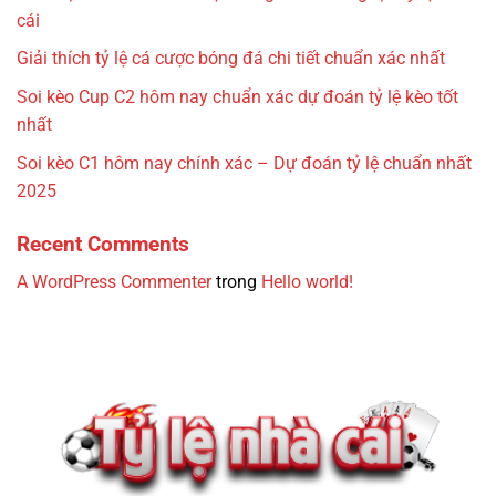
cái
Giải thích tỷ lệ cá cược bóng đá chi tiết chuẩn xác nhất
Soi kèo Cup C2 hôm nay chuẩn xác dự đoán tỷ lệ kèo tốt
nhất
Soi kèo C1 hôm nay chính xác – Dự đoán tỷ lệ chuẩn nhất
2025
Recent Comments
A WordPress Commenter
trong
Hello world!