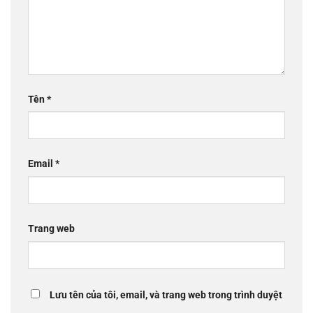
Tên
*
Email
*
Trang web
Lưu tên của tôi, email, và trang web trong trình duyệt