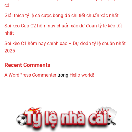
cái
Giải thích tỷ lệ cá cược bóng đá chi tiết chuẩn xác nhất
Soi kèo Cup C2 hôm nay chuẩn xác dự đoán tỷ lệ kèo tốt
nhất
Soi kèo C1 hôm nay chính xác – Dự đoán tỷ lệ chuẩn nhất
2025
Recent Comments
A WordPress Commenter
trong
Hello world!