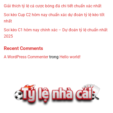
Giải thích tỷ lệ cá cược bóng đá chi tiết chuẩn xác nhất
Soi kèo Cup C2 hôm nay chuẩn xác dự đoán tỷ lệ kèo tốt
nhất
Soi kèo C1 hôm nay chính xác – Dự đoán tỷ lệ chuẩn nhất
2025
Recent Comments
A WordPress Commenter
trong
Hello world!