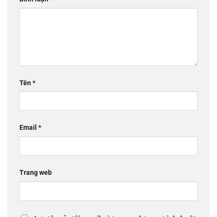
Tên
*
Email
*
Trang web