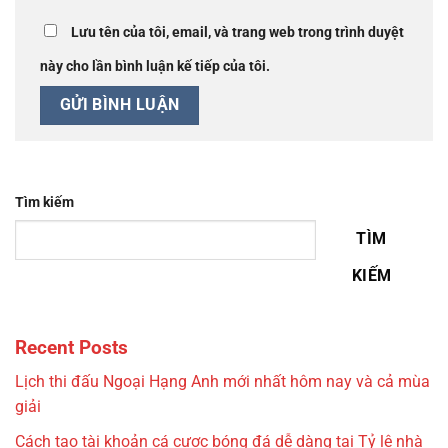
Lưu tên của tôi, email, và trang web trong trình duyệt
này cho lần bình luận kế tiếp của tôi.
Tìm kiếm
TÌM
KIẾM
Recent Posts
Lịch thi đấu Ngoại Hạng Anh mới nhất hôm nay và cả mùa
giải
Cách tạo tài khoản cá cược bóng đá dễ dàng tại Tỷ lệ nhà