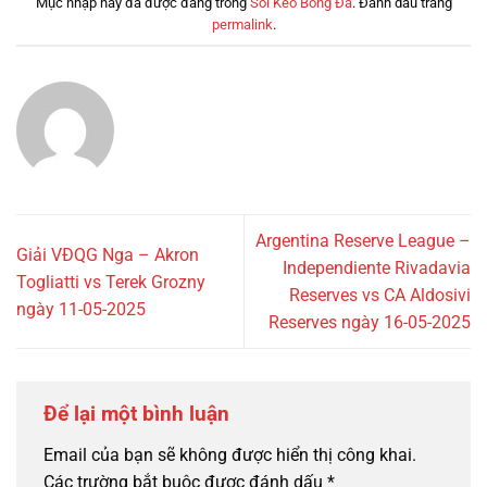
Mục nhập này đã được đăng trong
Soi Kèo Bóng Đá
. Đánh dấu trang
permalink
.
Argentina Reserve League –
Giải VĐQG Nga – Akron
Independiente Rivadavia
Togliatti vs Terek Grozny
Reserves vs CA Aldosivi
ngày 11-05-2025
Reserves ngày 16-05-2025
Để lại một bình luận
Email của bạn sẽ không được hiển thị công khai.
Các trường bắt buộc được đánh dấu
*