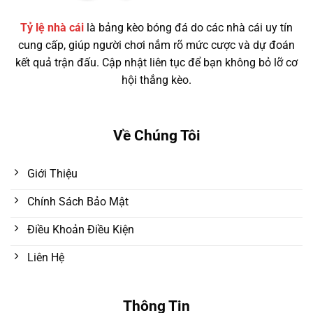
Tỷ lệ nhà cái
là bảng kèo bóng đá do các nhà cái uy tín
cung cấp, giúp người chơi nắm rõ mức cược và dự đoán
kết quả trận đấu. Cập nhật liên tục để bạn không bỏ lỡ cơ
hội thắng kèo.
Về Chúng Tôi
Giới Thiệu
Chính Sách Bảo Mật
Điều Khoản Điều Kiện
Liên Hệ
Thông Tin