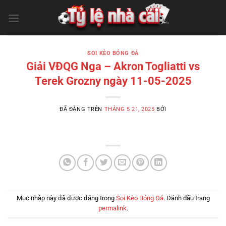
Chuyển
đến
nội
dung
SOI KÈO BÓNG ĐÁ
Giải VĐQG Nga – Akron Togliatti vs
Terek Grozny ngày 11-05-2025
ĐÃ ĐĂNG TRÊN
THÁNG 5 21, 2025
BỞI
Mục nhập này đã được đăng trong
Soi Kèo Bóng Đá
. Đánh dấu trang
permalink
.