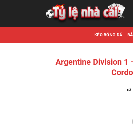
Chuyển
đến
nội
dung
KÈO BÓNG ĐÁ
BẢ
Argentine Division 1 
Cordo
ĐÃ