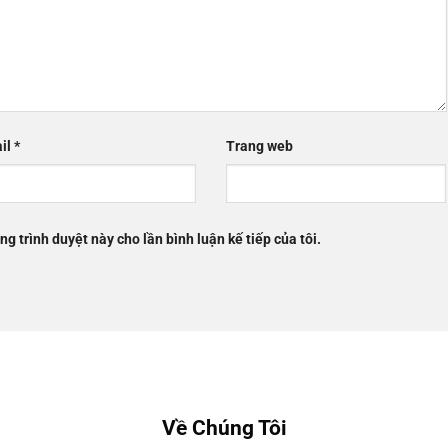
il
*
Trang web
ng trình duyệt này cho lần bình luận kế tiếp của tôi.
Về Chúng Tôi