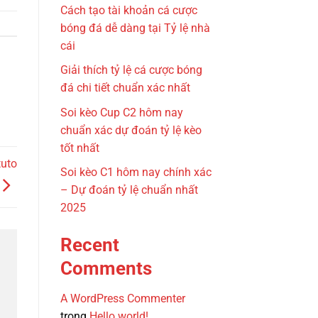
Cách tạo tài khoản cá cược
bóng đá dễ dàng tại Tỷ lệ nhà
cái
Giải thích tỷ lệ cá cược bóng
đá chi tiết chuẩn xác nhất
Soi kèo Cup C2 hôm nay
chuẩn xác dự đoán tỷ lệ kèo
tốt nhất
tuto
Soi kèo C1 hôm nay chính xác
– Dự đoán tỷ lệ chuẩn nhất
2025
Recent
Comments
A WordPress Commenter
trong
Hello world!