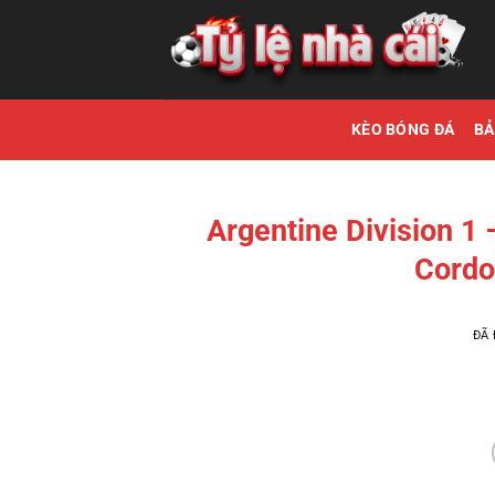
Chuyển
đến
nội
dung
KÈO BÓNG ĐÁ
BẢ
Argentine Division 1 
Cordo
ĐÃ