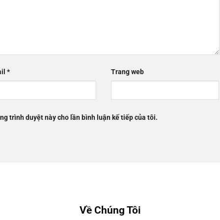
il
*
Trang web
ng trình duyệt này cho lần bình luận kế tiếp của tôi.
Về Chúng Tôi