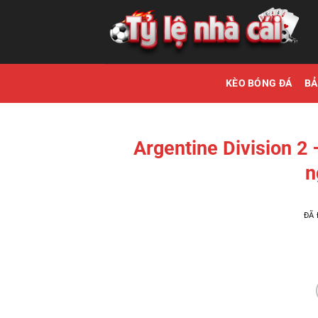
Chuyển
đến
nội
dung
KÈO BÓNG ĐÁ
BẢ
Argentine Division 2 
n
ĐÃ