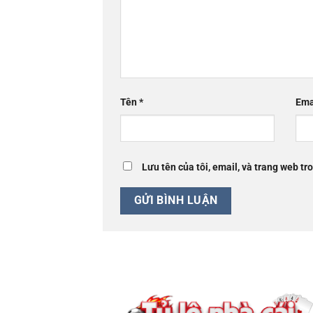
Tên
*
Ema
Lưu tên của tôi, email, và trang web tro