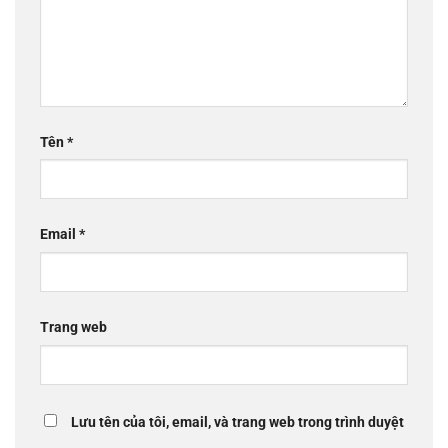
Tên
*
Email
*
Trang web
Lưu tên của tôi, email, và trang web trong trình duyệt