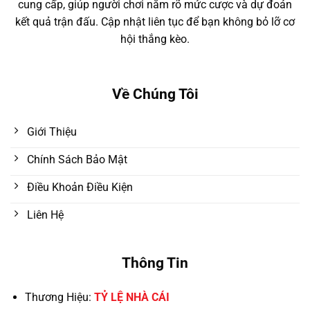
cung cấp, giúp người chơi nắm rõ mức cược và dự đoán
kết quả trận đấu. Cập nhật liên tục để bạn không bỏ lỡ cơ
hội thắng kèo.
Về Chúng Tôi
Giới Thiệu
Chính Sách Bảo Mật
Điều Khoản Điều Kiện
Liên Hệ
Thông Tin
Thương Hiệu:
TỶ LỆ NHÀ CÁI