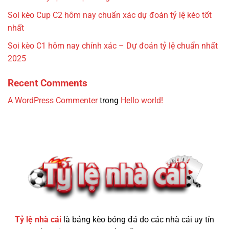
Soi kèo Cup C2 hôm nay chuẩn xác dự đoán tỷ lệ kèo tốt
nhất
Soi kèo C1 hôm nay chính xác – Dự đoán tỷ lệ chuẩn nhất
2025
Recent Comments
A WordPress Commenter
trong
Hello world!
Tỷ lệ nhà cái
là bảng kèo bóng đá do các nhà cái uy tín