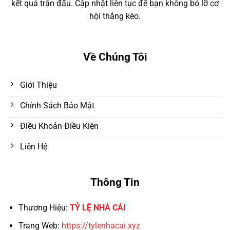
kết quả trận đấu. Cập nhật liên tục để bạn không bỏ lỡ cơ
hội thắng kèo.
Về Chúng Tôi
Giới Thiệu
Chính Sách Bảo Mật
Điều Khoản Điều Kiện
Liên Hệ
Thông Tin
Thương Hiệu:
TỶ LỆ NHÀ CÁI
Trang Web:
https://tylenhacai.xyz