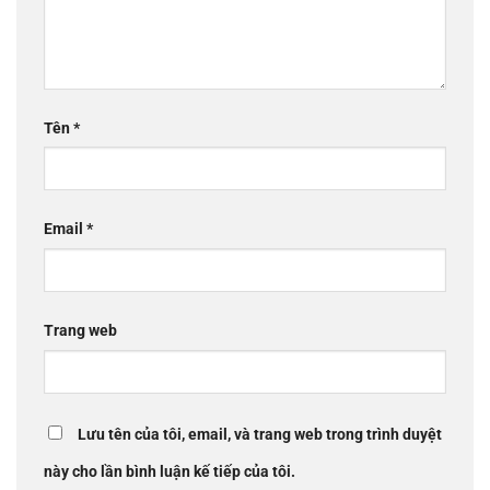
Tên
*
Email
*
Trang web
Lưu tên của tôi, email, và trang web trong trình duyệt
này cho lần bình luận kế tiếp của tôi.