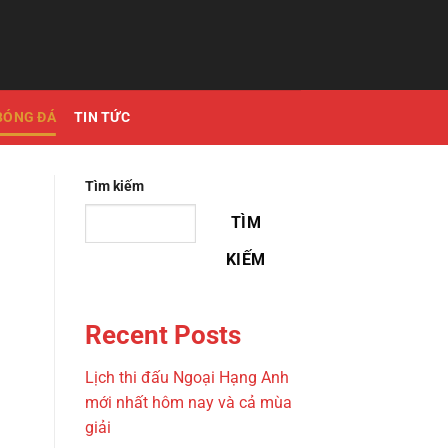
BÓNG ĐÁ
TIN TỨC
Tìm kiếm
TÌM
KIẾM
Recent Posts
Lịch thi đấu Ngoại Hạng Anh
mới nhất hôm nay và cả mùa
giải