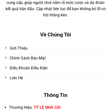
cung cấp, giúp người chơi nắm rõ mức cược và dự đoán
kết quả trận đấu. Cập nhật liên tục để bạn không bỏ lỡ cơ
hội thắng kèo.
Về Chúng Tôi
Giới Thiệu
Chính Sách Bảo Mật
Điều Khoản Điều Kiện
Liên Hệ
Thông Tin
Thương Hiệu:
TỶ LỆ NHÀ CÁI