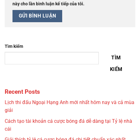
này cho lần bình luận kế tiếp của tôi.
Tìm kiếm
TÌM
KIẾM
Recent Posts
Lịch thi đấu Ngoại Hạng Anh mới nhất hôm nay và cả mùa
giải
Cách tạo tài khoản cá cược bóng đá dễ dàng tại Tỷ lệ nhà
cái
Giải thích tỷ lệ cá cược bóng đá chi tiết chuẩn xác nhất