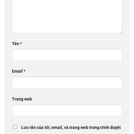
Tên
*
Email
*
Trang web
Lưu tên của tôi, email, và trang web trong trình duyệt