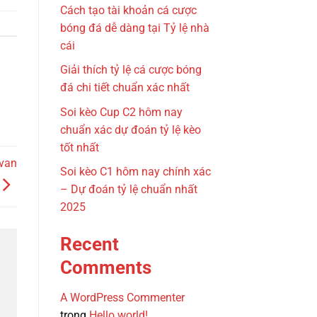
Cách tạo tài khoản cá cược
bóng đá dễ dàng tại Tỷ lệ nhà
cái
Giải thích tỷ lệ cá cược bóng
đá chi tiết chuẩn xác nhất
Soi kèo Cup C2 hôm nay
chuẩn xác dự đoán tỷ lệ kèo
tốt nhất
Avan
Soi kèo C1 hôm nay chính xác
– Dự đoán tỷ lệ chuẩn nhất
2025
Recent
Comments
A WordPress Commenter
trong
Hello world!