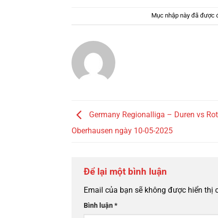
Mục nhập này đã được 
Germany Regionalliga – Duren vs Rot
Oberhausen ngày 10-05-2025
Để lại một bình luận
Email của bạn sẽ không được hiển thị 
Bình luận
*