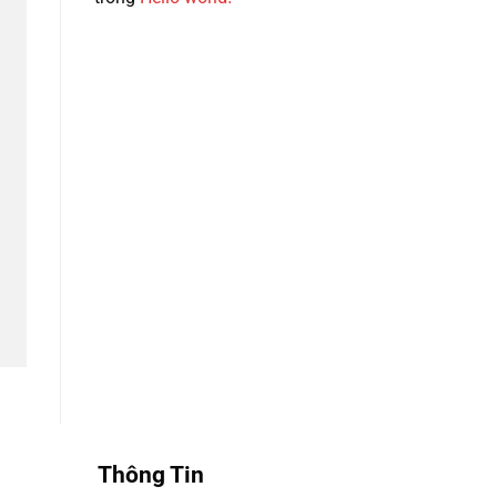
Thông Tin