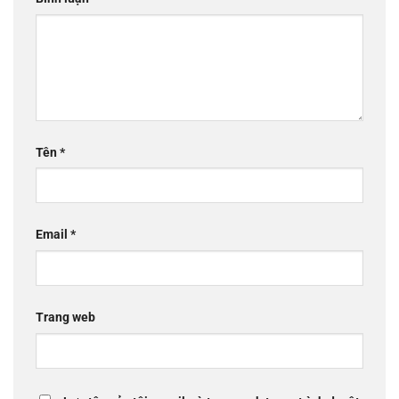
Tên
*
Email
*
Trang web