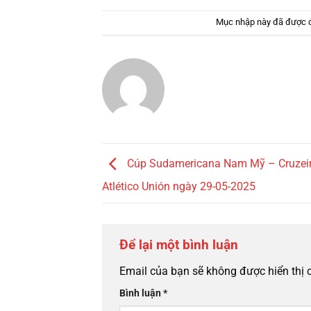
Mục nhập này đã được 
Cúp Sudamericana Nam Mỹ – Cruzeir
Atlético Unión ngày 29-05-2025
Để lại một bình luận
Email của bạn sẽ không được hiển thị 
Bình luận
*