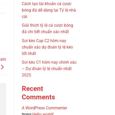
Cách tạo tài khoản cá cược
bóng đá dễ dàng tại Tỷ lệ nhà
cái
Giải thích tỷ lệ cá cược bóng
đá chi tiết chuẩn xác nhất
Soi kèo Cup C2 hôm nay
chuẩn xác dự đoán tỷ lệ kèo
tốt nhất
pato
Soi kèo C1 hôm nay chính xác
– Dự đoán tỷ lệ chuẩn nhất
2025
Recent
Comments
A WordPress Commenter
trong
Hello world!