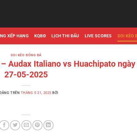
NG XẾP HẠNG
KQBĐ
LỊCH THI ĐẤU
LIVE SCORES
SOI KÈO 
SOI KÈO BÓNG ĐÁ
 – Audax Italiano vs Huachipato ngày
27-05-2025
 ĐĂNG TRÊN
THÁNG 5 21, 2025
BỞI