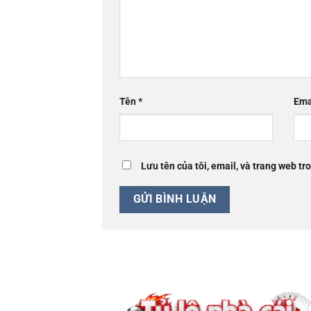
Tên
*
Ema
Lưu tên của tôi, email, và trang web tro