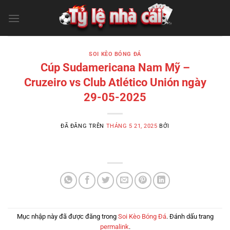
Chuyển
đến
nội
dung
SOI KÈO BÓNG ĐÁ
Cúp Sudamericana Nam Mỹ –
Cruzeiro vs Club Atlético Unión ngày
29-05-2025
ĐÃ ĐĂNG TRÊN
THÁNG 5 21, 2025
BỞI
Mục nhập này đã được đăng trong
Soi Kèo Bóng Đá
. Đánh dấu trang
permalink
.