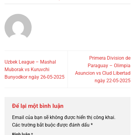
Primera Division de
Uzbek League – Mashal
Paraguay – Olimpia
Muborak vs Kuruvchi
Asuncion vs Clud Libertad
Bunyodkor ngày 26-05-2025
ngày 22-05-2025
Để lại một bình luận
Email của bạn sẽ không được hiển thị công khai.
Các trường bắt buộc được đánh dấu
*
Bình luận
*