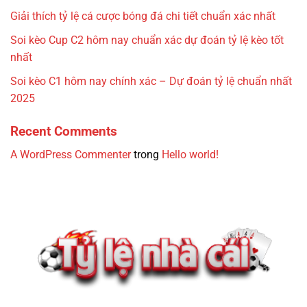
Giải thích tỷ lệ cá cược bóng đá chi tiết chuẩn xác nhất
Soi kèo Cup C2 hôm nay chuẩn xác dự đoán tỷ lệ kèo tốt
nhất
Soi kèo C1 hôm nay chính xác – Dự đoán tỷ lệ chuẩn nhất
2025
Recent Comments
A WordPress Commenter
trong
Hello world!