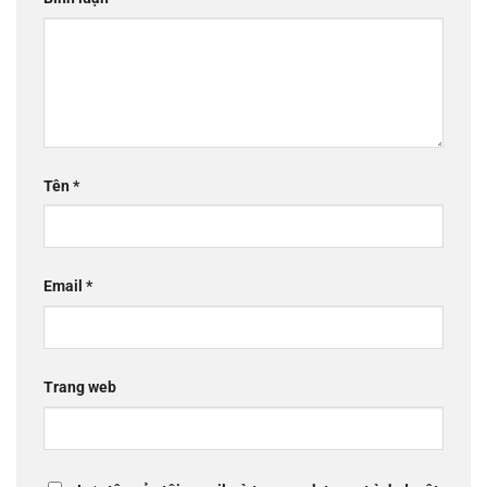
Tên
*
Email
*
Trang web