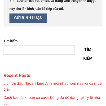
Lưu tên của tôi, email, và trang web trong trình duyệt
này cho lần bình luận kế tiếp của tôi.
Tìm kiếm
TÌM
KIẾM
Recent Posts
Lịch thi đấu Ngoại Hạng Anh mới nhất hôm nay và cả mùa
giải
Cách tạo tài khoản cá cược bóng đá dễ dàng tại Tỷ lệ nhà
cái