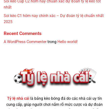
Soi kèo Cup C2 hôm nay chuẩn xác dự đoán tỷ lệ kèo tốt
nhất
Soi kèo C1 hôm nay chính xác – Dự đoán tỷ lệ chuẩn nhất
2025
Recent Comments
A WordPress Commenter
trong
Hello world!
Tỷ lệ nhà cái
là bảng kèo bóng đá do các nhà cái uy tín
cung cấp, giúp người chơi nắm rõ mức cược và dự đoán