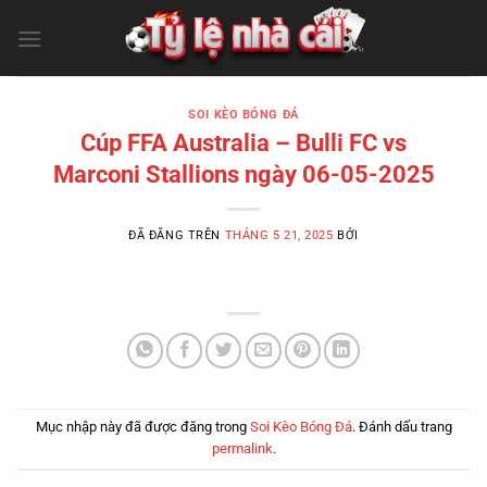
Chuyển
đến
nội
dung
SOI KÈO BÓNG ĐÁ
Cúp FFA Australia – Bulli FC vs
Marconi Stallions ngày 06-05-2025
ĐÃ ĐĂNG TRÊN
THÁNG 5 21, 2025
BỞI
Mục nhập này đã được đăng trong
Soi Kèo Bóng Đá
. Đánh dấu trang
permalink
.