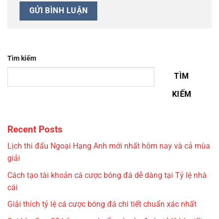
Tìm kiếm
TÌM
KIẾM
Recent Posts
Lịch thi đấu Ngoại Hạng Anh mới nhất hôm nay và cả mùa
giải
Cách tạo tài khoản cá cược bóng đá dễ dàng tại Tỷ lệ nhà
cái
Giải thích tỷ lệ cá cược bóng đá chi tiết chuẩn xác nhất