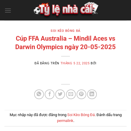
Chuyển
đến
nội
dung
SOI KÈO BÓNG ĐÁ
Cúp FFA Australia – Mindil Aces vs
Darwin Olympics ngày 20-05-2025
ĐÃ ĐĂNG TRÊN
THÁNG 5 22, 2025
BỞI
Mục nhập này đã được đăng trong
Soi Kèo Bóng Đá
. Đánh dấu trang
permalink
.