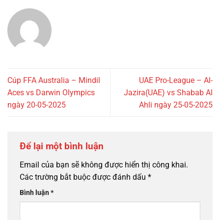
Cúp FFA Australia – Mindil
UAE Pro-League – Al-
Aces vs Darwin Olympics
Jazira(UAE) vs Shabab Al
ngày 20-05-2025
Ahli ngày 25-05-2025
Để lại một bình luận
Email của bạn sẽ không được hiển thị công khai.
Các trường bắt buộc được đánh dấu
*
Bình luận
*