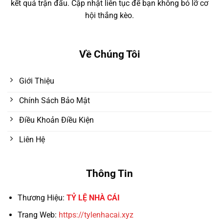
kết quả trận đấu. Cập nhật liên tục để bạn không bỏ lỡ cơ
hội thắng kèo.
Về Chúng Tôi
Giới Thiệu
Chính Sách Bảo Mật
Điều Khoản Điều Kiện
Liên Hệ
Thông Tin
Thương Hiệu:
TỶ LỆ NHÀ CÁI
Trang Web:
https://tylenhacai.xyz